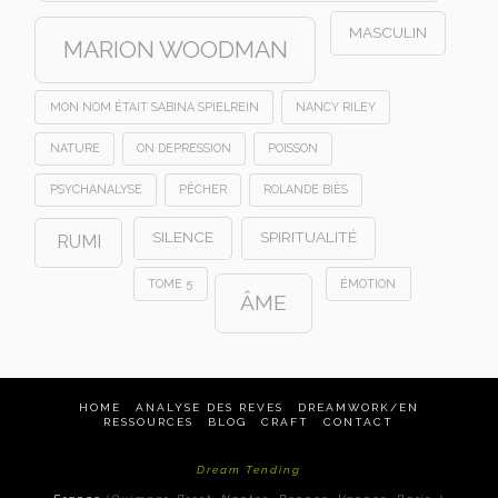
MASCULIN
MARION WOODMAN
MON NOM ÉTAIT SABINA SPIELREIN
NANCY RILEY
NATURE
ON DEPRESSION
POISSON
PSYCHANALYSE
PÊCHER
ROLANDE BIÈS
SILENCE
SPIRITUALITÉ
RUMI
TOME 5
ÉMOTION
ÂME
HOME
ANALYSE DES REVES
DREAMWORK/EN
RESSOURCES
BLOG
CRAFT
CONTACT
Dream Tending