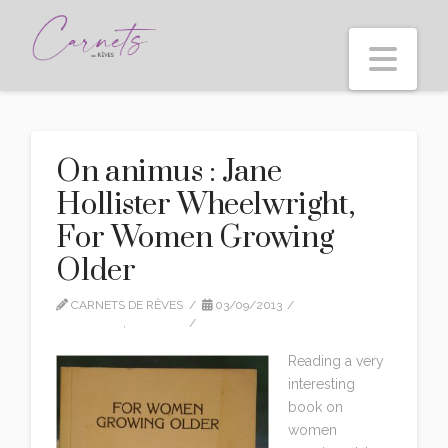
Nav
On animus : Jane
Hollister Wheelwright,
For Women Growing
Older
CARNETS DE RÊVES
03/09/2013
CITATIONS
,
EDITION
LEAVE A COMMENT
Reading a very
interesting
book on
women