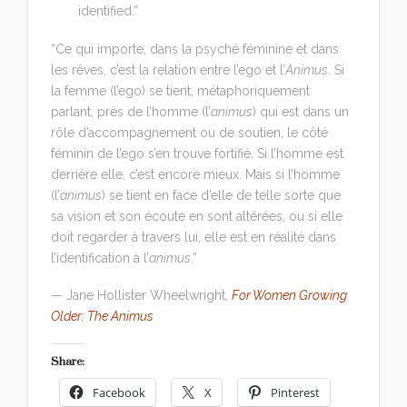
identified.”
“Ce qui importe, dans la psyché féminine et dans
les rêves, c’est la relation entre l’ego et l’
Animus
. Si
la femme (l’ego) se tient, métaphoriquement
parlant, près de l’homme (l’
animus
) qui est dans un
rôle d’accompagnement ou de soutien, le côté
féminin de l’ego s’en trouve fortifié. Si l’homme est
derrière elle, c’est encore mieux. Mais si l’homme
(l’
animus
) se tient en face d’elle de telle sorte que
sa vision et son écoute en sont altérées, ou si elle
doit regarder à travers lui, elle est en réalité dans
l’identification à l’
animus
.”
— Jane Hollister Wheelwright,
For Women Growing
Older: The Animus
Share:
Facebook
X
Pinterest