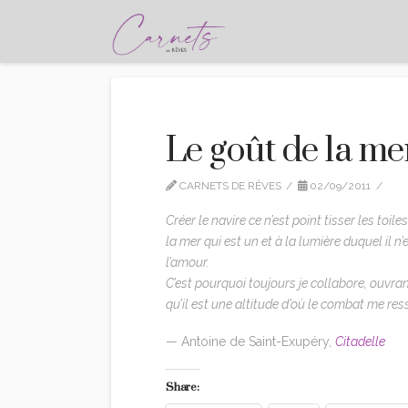
Le goût de la me
CARNETS DE RÊVES
02/09/2011
CI
Créer le navire ce n’est point tisser les toile
la mer qui est un et à la lumière duquel il 
l’amour.
C’est pourquoi toujours je collabore, ouvr
qu’il est une altitude d’où le combat me res
— Antoine de Saint-Exupéry,
Citadelle
Share: