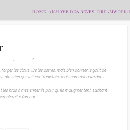
HOME
ANALYSE DES REVES
DREAMWORK/
r
TATIONS
,
EDITION
LEAVE A COMMENT
s, forger les clous, lire les astres, mais bien donner le goût de
n’est plus rien qui soit contradictoire mais communauté dans
ant les bras à mes ennemis pour qu’ils m’augmentent, sachant
semblerait à l’amour.