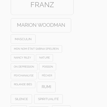
FRANZ
MARION WOODMAN
MASCULIN
MON NOM ÉTAIT SABINA SPIELREIN
NANCY RILEY
NATURE
ON DEPRESSION
POISSON
PSYCHANALYSE
PÊCHER
ROLANDE BIÈS
RUMI
SILENCE
SPIRITUALITÉ