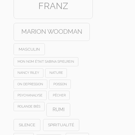
FRANZ
MARION WOODMAN
MASCULIN
MON NOM ÉTAIT SABINA SPIELREIN
NANCY RILEY
NATURE
ON DEPRESSION
POISSON
PSYCHANALYSE
PÊCHER
ROLANDE BIÈS
RUMI
SILENCE
SPIRITUALITÉ