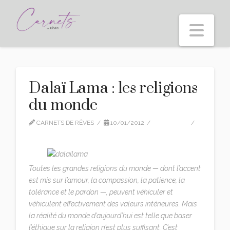
Nav
Dalaï Lama : les religions
du monde
CARNETS DE RÊVES
10/01/2012
CITATIONS
LEAVE A COMMENT
Toutes les grandes religions du monde — dont l’accent
est mis sur l’amour, la compassion, la patience, la
tolérance et le pardon —, peuvent véhiculer et
véhiculent effectivement des valeurs intérieures. Mais
la réalité du monde d’aujourd’hui est telle que baser
l’éthique sur la religion n’est plus suffisant. C’est