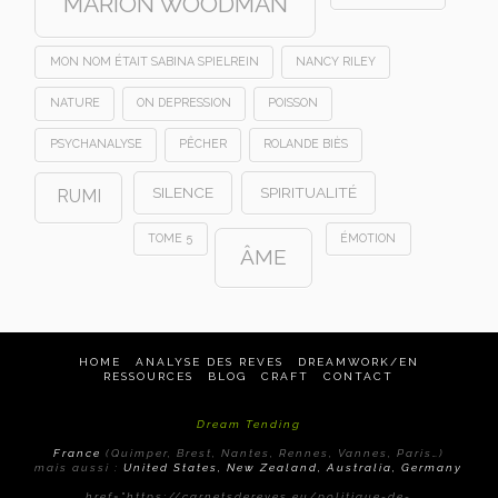
MARION WOODMAN
MON NOM ÉTAIT SABINA SPIELREIN
NANCY RILEY
NATURE
ON DEPRESSION
POISSON
PSYCHANALYSE
PÊCHER
ROLANDE BIÈS
SILENCE
SPIRITUALITÉ
RUMI
TOME 5
ÉMOTION
ÂME
HOME
ANALYSE DES REVES
DREAMWORK/EN
RESSOURCES
BLOG
CRAFT
CONTACT
Dream Tending
France
(Quimper, Brest, Nantes, Rennes, Vannes, Paris…)
mais aussi :
United States, New Zealand, Australia, Germany
href="https://carnetsdereves.eu/politique-de-