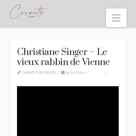
Nav
Christiane Singer – Le
vieux rabbin de Vienne
CARNETS DE RÊVES
13/02/2012
VIDEO
LEAVE A COMMENT