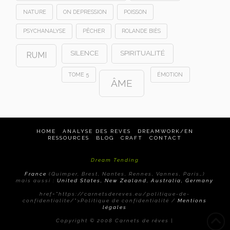
NATURE
ON DEPRESSION
POISSON
PSYCHANALYSE
PÊCHER
ROLANDE BIÈS
SILENCE
SPIRITUALITÉ
RUMI
TOME 5
ÉMOTION
ÂME
HOME
ANALYSE DES REVES
DREAMWORK/EN
RESSOURCES
BLOG
CRAFT
CONTACT
Dream Tending
France
(Quimper, Brest, Nantes, Rennes, Vannes, Paris…)
mais aussi :
United States, New Zealand, Australia, Germany
href="https://carnetsdereves.eu/politique-de-
confidentialite/">Politique de confidentialité /
Mentions
légales
Copyright © 2008 Carnets de rêves |