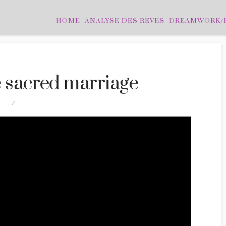
HOME
ANALYSE DES REVES
DREAMWORK/
e sacred marriage
DEO
LEAVE A COMMENT