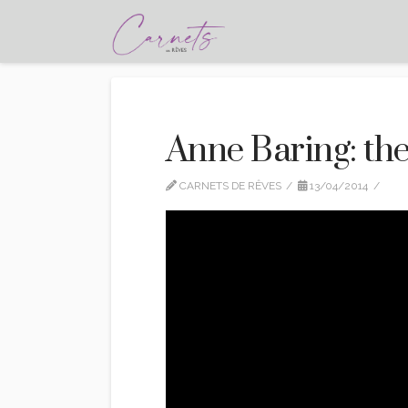
Anne Baring: th
CARNETS DE RÊVES
13/04/2014
VI