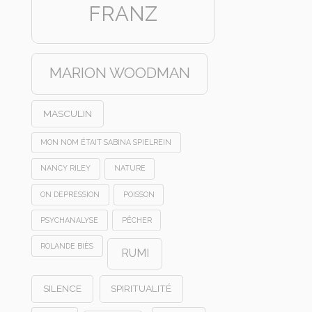
FRANZ
MARION WOODMAN
MASCULIN
MON NOM ÉTAIT SABINA SPIELREIN
NANCY RILEY
NATURE
ON DEPRESSION
POISSON
PSYCHANALYSE
PÊCHER
ROLANDE BIÈS
RUMI
SILENCE
SPIRITUALITÉ