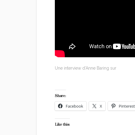
Une interview d’Anne Baring sur
The Dream
Le site d’Anne Baring
Share:
Facebook
X
Pinterest
Like this: