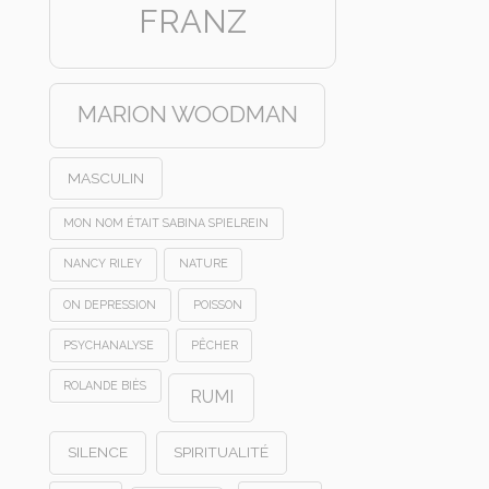
FRANZ
MARION WOODMAN
MASCULIN
MON NOM ÉTAIT SABINA SPIELREIN
NANCY RILEY
NATURE
ON DEPRESSION
POISSON
PSYCHANALYSE
PÊCHER
ROLANDE BIÈS
RUMI
SILENCE
SPIRITUALITÉ