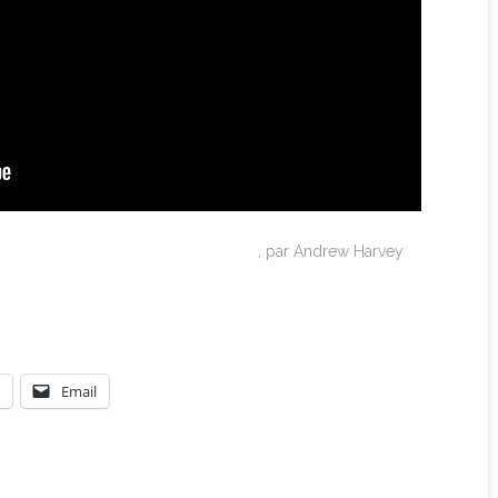
 of the Cosmos; a Quest for the Soul
, par Andrew Harvey
Email