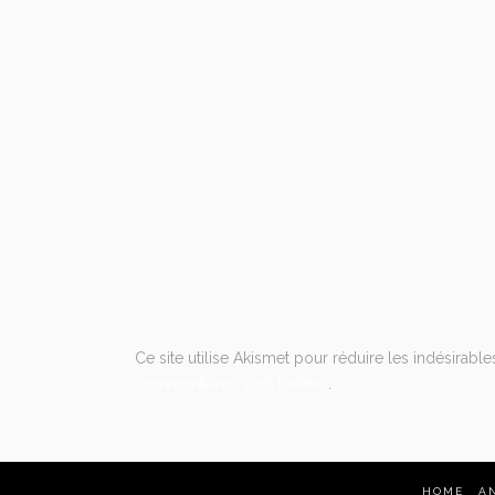
Ce site utilise Akismet pour réduire les indésirable
commentaires sont traitées
.
HOME
A