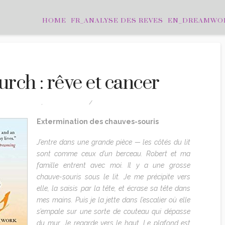
HOME
FR_ANALYSE DES REVES
EN_DREAMWO
rch : rêve et cancer
ÊVES ET SANTÉ
,
TRADUCTION
2 COMMENTS
Extermination des chauves-souris
J’entre dans une grande pièce — les côtés du lit
sont comme ceux d’un berceau. Robert et ma
famille entrent avec moi. Il y a une grosse
chauve-souris sous le lit. Je me précipite vers
elle, la saisis par la tête, et écrase sa tête dans
mes mains. Puis je la jette dans l’escalier où elle
s’empale sur une sorte de couteau qui dépasse
du mur. Je regarde vers le haut. Le plafond est