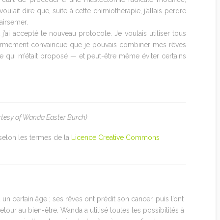
oulait dire que, suite à cette chimiothérapie, j’allais perdre
lairsemer.
j’ai accepté le nouveau protocole. Je voulais utiliser tous
s fermement convaincue que je pouvais combiner mes rêves
re qui m’était proposé — et peut-être même éviter certains
rtesy of Wanda Easter Burch)
 selon les termes de la
Licence Creative Commons
 un certain âge ; ses rêves ont prédit son cancer, puis l’ont
our au bien-être. Wanda a utilisé toutes les possibilités à