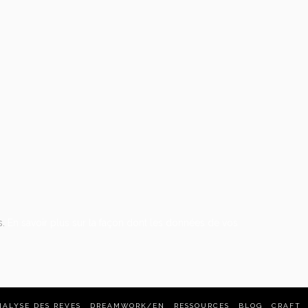
s.
En savoir plus sur la façon dont les données de vos
NALYSE DES REVES
DREAMWORK/EN
RESSOURCES
BLOG
CRAFT