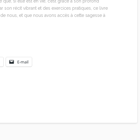
 que, si elle est en vie, c’est grâce à son profond
son récit vibrant et des exercices pratiques, ce livre
de nous, et que nous avons accès à cette sagesse à
E-mail