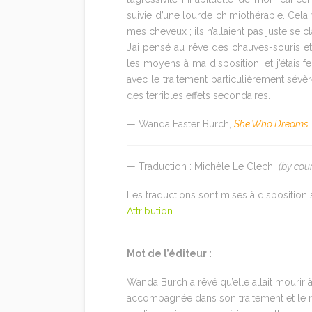
suivie d’une lourde chimiothérapie. Cela v
mes cheveux ; ils n’allaient pas juste se c
J’ai pensé au rêve des chauves-souris et 
les moyens à ma disposition, et j’étai
avec le traitement particulièrement sévè
des terribles effets secondaires.
— Wanda Easter Burch,
She Who Dreams
— Traduction : Michèle Le Clech
(by cou
Les traductions sont mises à disposition
Attribution
Mot de l’éditeur :
Wanda Burch a rêvé qu’elle allait mourir à
accompagnée dans son traitement et le ret