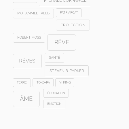
MICHAEL CORNWALL
PATRIARCAT
MOHAMMED TALEB
PROJECTION
ROBERT MOSS
RÊVE
SANTÉ
RÊVES
STEVEN B. PARKER
TERRE
TOKO-PA
YI KING
ÉDUCATION
ÂME
ÉMOTION