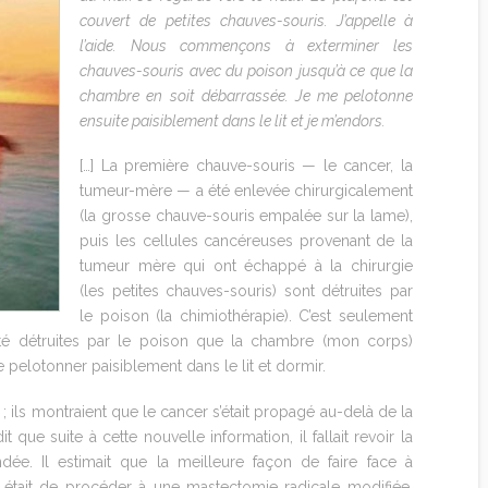
couvert de petites chauves-souris. J’appelle à
l’aide. Nous commençons à exterminer les
chauves-souris avec du poison jusqu’à ce que la
chambre en soit débarrassée. Je me pelotonne
ensuite paisiblement dans le lit et je m’endors.
[…] La première chauve-souris — le cancer, la
tumeur-mère — a été enlevée chirurgicalement
(la grosse chauve-souris empalée sur la lame),
puis les cellules cancéreuses provenant de la
tumeur mère qui ont échappé à la chirurgie
(les petites chauves-souris) sont détruites par
le poison (la chimiothérapie). C’est seulement
té détruites par le poison que la chambre (mon corps)
 pelotonner paisiblement dans le lit et dormir.
s ; ils montraient que le cancer s’était propagé au-delà de la
ue suite à cette nouvelle information, il fallait revoir la
dée. Il estimait que la meilleure façon de faire face à
r était de procéder à une mastectomie radicale modifiée,