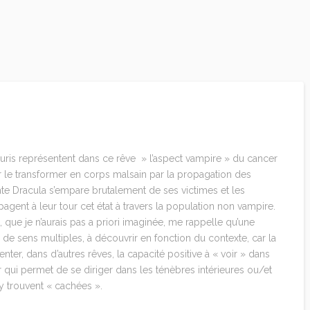
ris représentent dans ce rêve » l’aspect vampire » du cancer
 le transformer en corps malsain par la propagation des
e Dracula s’empare brutalement de ses victimes et les
gent à leur tour cet état à travers la population non vampire.
, que je n’aurais pas a priori imaginée, me rappelle qu’une
e sens multiples, à découvrir en fonction du contexte, car la
nter, dans d’autres rêves, la capacité positive à « voir » dans
ar qui permet de se diriger dans les ténèbres intérieures ou/et
’y trouvent « cachées ».