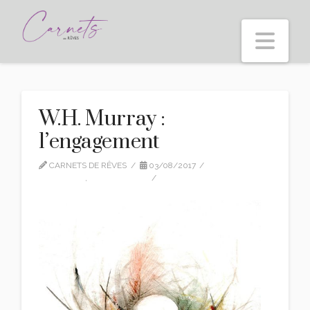
Nav
W.H. Murray :
l’engagement
CARNETS DE RÊVES
03/08/2017
CITATIONS
,
TRADUCTION
1 COMMENT