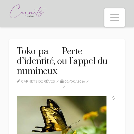
Nav
Toko-pa — Perte
d’identité, ou l’appel du
numineux
CARNETS DE RÊVES
02/06/2015
TOKO-PA
,
TRADUCTION
3 COMMENTS
Si