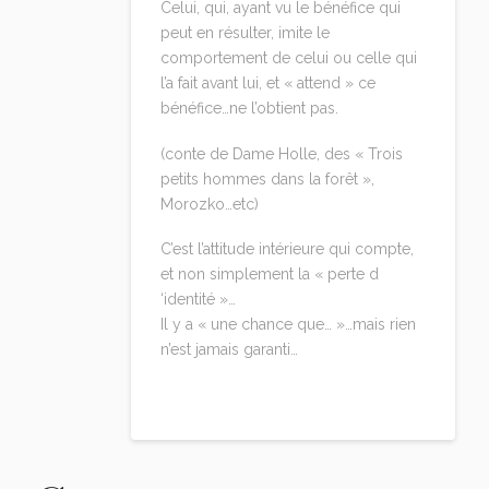
Celui, qui, ayant vu le bénéfice qui
peut en résulter, imite le
comportement de celui ou celle qui
l’a fait avant lui, et « attend » ce
bénéfice…ne l’obtient pas.
(conte de Dame Holle, des « Trois
petits hommes dans la forêt »,
Morozko…etc)
C’est l’attitude intérieure qui compte,
et non simplement la « perte d
‘identité »…
Il y a « une chance que… »…mais rien
n’est jamais garanti…
Reply