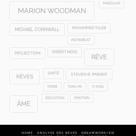
MASCULIN
MARION WOODMAN
MOHAMMED TALEB
MICHAEL CORNWALL
PATRIARCAT
ROBERT MOSS
PROJECTION
RÊVE
SANTÉ
STEVEN B. PARKER
RÊVES
TERRE
TOKO-PA
YI KING
ÉDUCATION
ÉMOTION
ÂME
HOME
ANALYSE DES REVES
DREAMWORK/EN