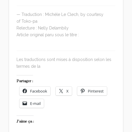
— Traduction : Michèle Le Clech, by courtesy
of Toko-pa
Relecture : Nelly Delambily
Article original paru sous le titre :
Loss of Identity: A
summoning of the Numinous
Les traductions sont mises à disposition selon les
termes de la
Licence Creative Commons Attribution
Partager :
Facebook
X
Pinterest
E-mail
J’aime ça :