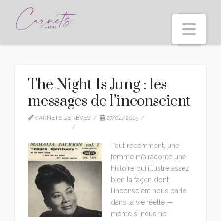
Nav
The Night Is Jung : les
messages de l’inconscient
CARNETS DE RÊVES
27/04/2015
TRADUCTION
LEAVE A COMMENT
Tout récemment, une
femme m’a raconté une
histoire qui illustre assez
bien la façon dont
l’inconscient nous parle
dans la vie réelle —
même si nous ne