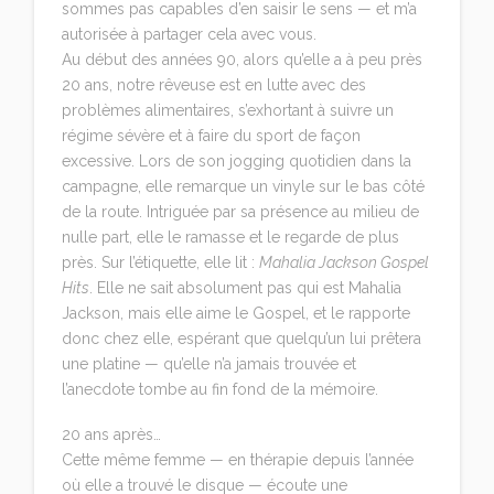
sommes pas capables d’en saisir le sens — et m’a
autorisée à partager cela avec vous.
Au début des années 90, alors qu’elle a à peu près
20 ans, notre rêveuse est en lutte avec des
problèmes alimentaires, s’exhortant à suivre un
régime sévère et à faire du sport de façon
excessive. Lors de son jogging quotidien dans la
campagne, elle remarque un vinyle sur le bas côté
de la route. Intriguée par sa présence au milieu de
nulle part, elle le ramasse et le regarde de plus
près. Sur l’étiquette, elle lit :
Mahalia Jackson Gospel
Hits
. Elle ne sait absolument pas qui est Mahalia
Jackson, mais elle aime le Gospel, et le rapporte
donc chez elle, espérant que quelqu’un lui prêtera
une platine — qu’elle n’a jamais trouvée et
l’anecdote tombe au fin fond de la mémoire.
20 ans après…
Cette même femme — en thérapie depuis l’année
où elle a trouvé le disque — écoute une