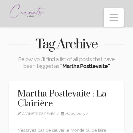
Nav
Tag Archive
Below you'll find a list of all posts that have
been tagged as
“Martha Postlevaite”
Martha Postlevaite : La
Clairière
CARNETS DE RÊVES
28/05/2015
TRADUCTION
LEAVE A COMMENT
N’essayez pas de sauver le monde ou de faire