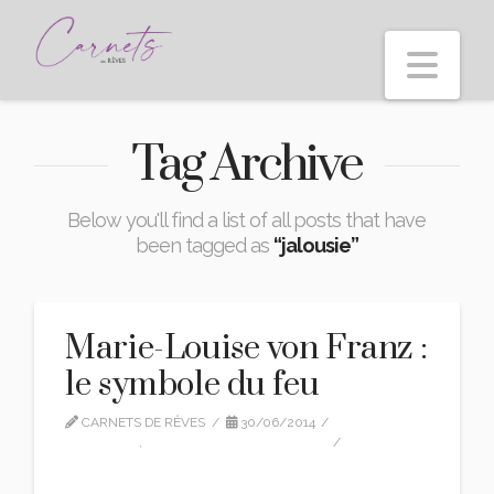
Nav
Tag Archive
Below you'll find a list of all posts that have
been tagged as
“jalousie”
Marie-Louise von Franz :
le symbole du feu
CARNETS DE RÊVES
30/06/2014
CITATIONS
,
MARIE-LOUISE VON FRANZ
LEAVE A COMMENT