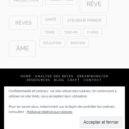
PROJECTION
RÊVE
SANTÉ
STEVEN B. PARKER
RÊVES
TERRE
TOKO-PA
YI KING
ÉDUCATION
ÉMOTION
ÂME
HOME
ANALYSE DES REVES
DREAMWORK/EN
RESSOURCES
BLOG
CRAFT
CONTACT
Confidentialité et cookies : ce site utilise des cookies. En continuant à
Analyse des rêves & Dream Tending
utiliser ce site Web, vous acceptez leur utilisation.
France
(Quimper, Brest, Nantes, Rennes, Vannes, Paris…)
mais aussi :
United States, New Zealand, Australia, Germany
Pour en savoir plus, notamment sur la façon de contrôler les cookies,
href="https://carnetsdereves.eu/politique-de-
consultez :
Politique relative aux cookies
confidentialite/">Politique de confidentialité /
Mentions
légales
Copyright © 2008 Carnets de rêves |