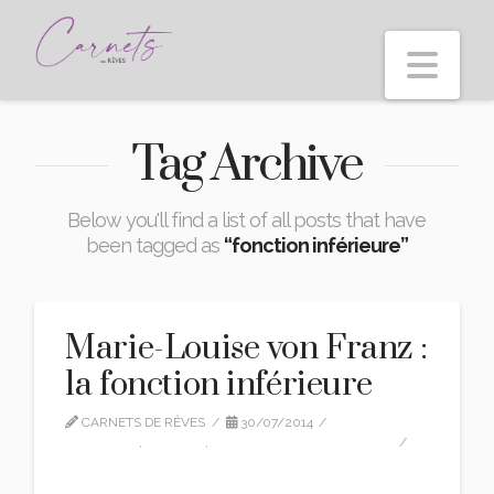
Nav
Tag Archive
Below you'll find a list of all posts that have
been tagged as
“fonction inférieure”
Marie-Louise von Franz :
la fonction inférieure
CARNETS DE RÊVES
30/07/2014
CITATIONS
,
EDITION
,
MARIE-LOUISE VON FRANZ
LEAVE A COMMENT