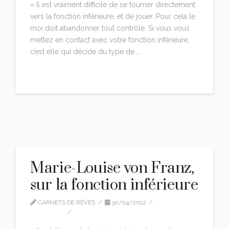
« Il est vraiment difficile de se tourner directement
vers la fonction inférieure, et de jouer. Pour cela le
moi doit abandonner tout contrôle. Si vous vous
mettez en contact avec votre fonction inférieure,
c’est elle qui décide du type de …
Read More
Marie-Louise von Franz,
sur la fonction inférieure
CARNETS DE RÊVES
30/04/2012
CITATIONS
LEAVE A COMMENT