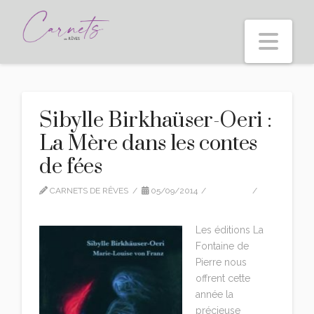
Nav
Sibylle Birkhaüser-Oeri :
La Mère dans les contes
de fées
CARNETS DE RÊVES
05/09/2014
EDITION
LEAVE A COMMENT
Les éditions La
Fontaine de
Pierre nous
offrent cette
année la
précieuse