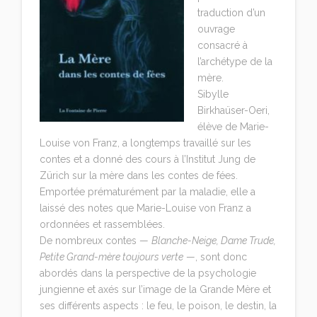
traduction d’un
ouvrage
consacré à
l’archétype de la
mère.
Sibylle
Birkhaüser-Oeri,
élève de Marie-
Louise von Franz, a longtemps travaillé sur les
contes et a donné des cours à l’Institut Jung de
Zürich sur la mère dans les contes de fées.
Emportée prématurément par la maladie, elle a
laissé des notes que Marie-Louise von Franz a
ordonnées et rassemblées.
De nombreux contes —
Blanche-Neige, Dame Trude,
Petite Grand-mère toujours verte
—, sont donc
abordés dans la perspective de la psychologie
jungienne et axés sur l’image de la Grande Mère et
ses différents aspects : le feu, le poison, le destin, la