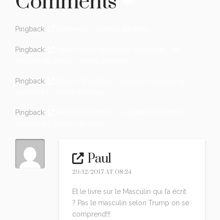
Comments
Pingback:
Bienvenue | Carnets de rêves
Pingback:
Paule Lebrun et Marion Woodman : les
besoins de l’âme | Carnets de rêves
Pingback:
Marion Woodman : analyse jungienne et
addiction | Carnets de rêves
Pingback:
Marion Woodman : la quête du Féminin
conscient | Carnets de rêves
Paul
29/12/2017 AT 08:24
Et le livre sur le Masculin qui l’a écrit
? Pas le masculin selon Trump on se
comprend!!!