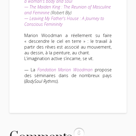
a woman's body and soul
—
The Maiden King : The Reunion of Masculine
and Feminine
(Robert Bly)
—
Leaving My Father's House : A Journey to
Conscious Femininity
Marion Woodman a réellement su faire
« descendre le ciel en terre » : le travail à
partir des rêves est associé au mouvement,
au dessin, à la peinture, au chant.
L’imagination active s’incarne, se vit.
— La
Fondation Marion Woodman
propose
des séminaires dans de nombreux pays
(
BodySoul Rythms
).
6