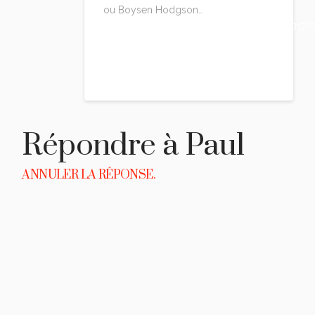
ou Boysen Hodgson…
https://carnetsdereves.wordpress.com/2017/
nouveaux-machos/
Reply
Répondre à
Paul
ANNULER LA RÉPONSE.