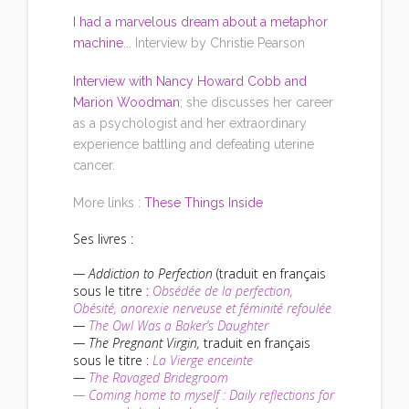
I had a marvelous dream about a metaphor
machine
.
.. Interview by Christie Pearson
Interview with Nancy Howard Cobb and
Marion Woodman
; she discusses her career
as a psychologist and her extraordinary
experience battling and defeating uterine
cancer.
More links :
These Things Inside
Ses livres :
— Addiction to Perfection
(traduit en français
sous le titre :
Obsédée de la perfection,
Obésité, anorexie nerveuse et féminité refoulée
—
The Owl Was a Baker’s Daughter
— The Pregnant Virgin,
traduit en français
sous le titre :
La Vierge enceinte
—
The Ravaged Bridegroom
—
Coming home to myself : Daily reflections for