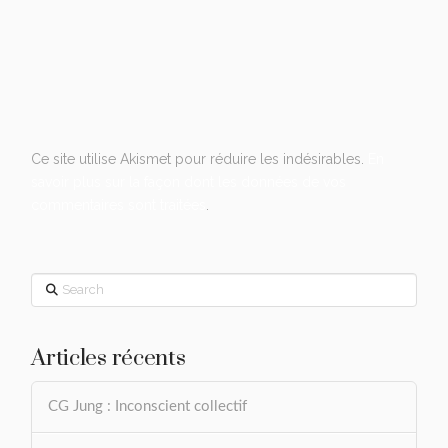
Ce site utilise Akismet pour réduire les indésirables.
En
savoir plus sur la façon dont les données de vos
commentaires sont traitées
.
Search
Articles récents
CG Jung : Inconscient collectif