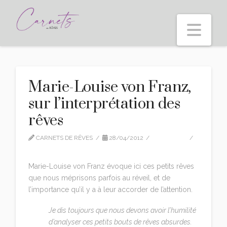
Nav
Marie-Louise von Franz,
sur l’interprétation des
rêves
CARNETS DE RÊVES
28/04/2012
CITATIONS
LEAVE A COMMENT
Marie-Louise von Franz évoque ici ces petits rêves
que nous méprisons parfois au réveil, et de
l’importance qu’il y a à leur accorder de l’attention.
Je dis toujours que nous devons avoir l’humilité
d’analyser ces petits bouts de rêves absurdes.