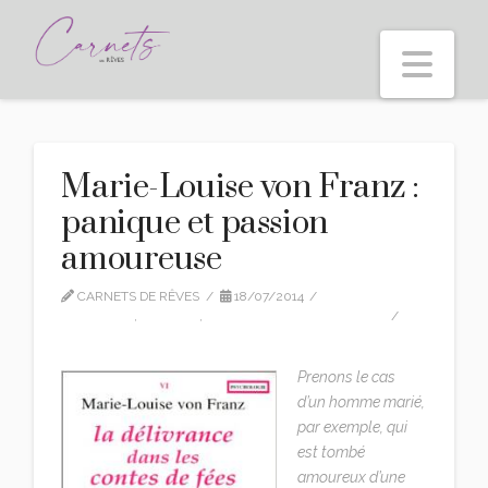
Nav
Marie-Louise von Franz :
panique et passion
amoureuse
CARNETS DE RÊVES
18/07/2014
CITATIONS
,
EDITION
,
MARIE-LOUISE VON FRANZ
LEAVE A COMMENT
Prenons le cas
d’un homme marié,
par exemple, qui
est tombé
amoureux d’une