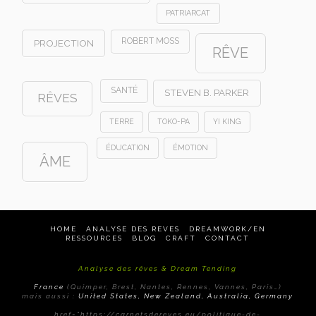
PATRIARCAT
ROBERT MOSS
PROJECTION
RÊVE
SANTÉ
STEVEN B. PARKER
RÊVES
TERRE
TOKO-PA
YI KING
ÉDUCATION
ÉMOTION
ÂME
HOME
ANALYSE DES REVES
DREAMWORK/EN
RESSOURCES
BLOG
CRAFT
CONTACT
Analyse des rêves & Dream Tending
France
(Quimper, Brest, Nantes, Rennes, Vannes, Paris…)
mais aussi :
United States, New Zealand, Australia, Germany
href="https://carnetsdereves.eu/politique-de-