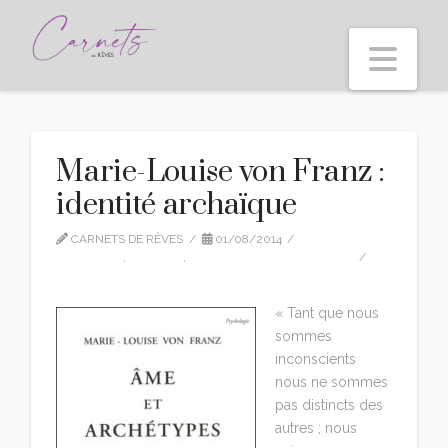
Nav
Marie-Louise von Franz :
identité archaïque
CARNETS DE RÊVES
01/08/2014
CITATIONS
,
EDITION
,
MARIE-LOUISE VON FRANZ
LEAVE A COMMENT
« Tant que nous
sommes
inconscients
nous ne sommes
pas distincts des
autres ; nous