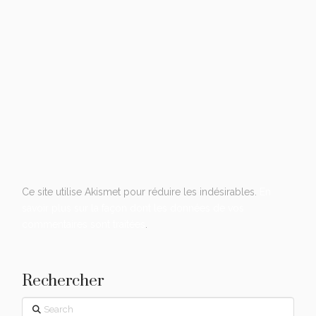
Ce site utilise Akismet pour réduire les indésirables.
En
savoir plus sur la façon dont les données de vos
commentaires sont traitées
.
Rechercher
Search