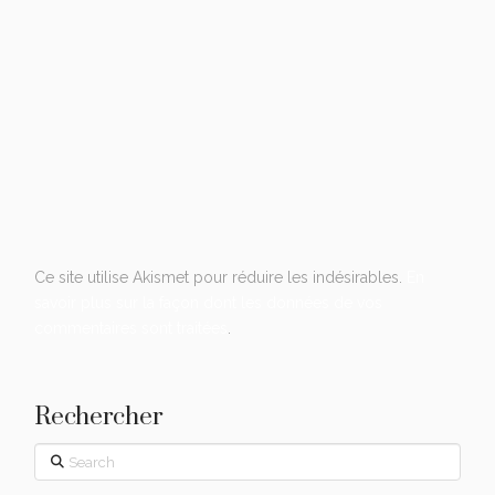
Ce site utilise Akismet pour réduire les indésirables.
En
savoir plus sur la façon dont les données de vos
commentaires sont traitées
.
Rechercher
Search