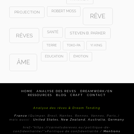
ROBERT MOSS
PROJECTION
RÊVE
SANTÉ
STEVEN B. PARKER
RÊVES
TERRE
TOKO-PA
YI KING
ÉDUCATION
ÉMOTION
ÂME
HOME
ANALYSE DES REVES
DREAMWORK/EN
RESSOURCES
BLOG
CRAFT
CONTACT
Analyse des rêves & Dream Tending
France
(Quimper, Brest, Nantes, Rennes, Vannes, Paris…)
mais aussi :
United States, New Zealand, Australia, Germany
href="https://carnetsdereves.eu/politique-de-
confidentialite/">Politique de confidentialité /
Mentions