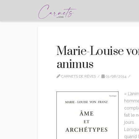
Marie-Louise vo
animus
CARNETS DE RÊVES
01/08/2014
CI
LEAVE A COMMENT
« L’ani
hommes
complic
fait le
jours.
Lorsque
quand l