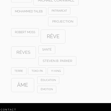
MICHAEL CORNWALL
PATRIARCAT
MOHAMMED TALEB
PROJECTION
ROBERT MOSS
RÊVE
SANTÉ
RÊVES
STEVEN B. PARKER
TERRE
TOKO-PA
YI KING
ÉDUCATION
ÂME
ÉMOTION
CONTACT