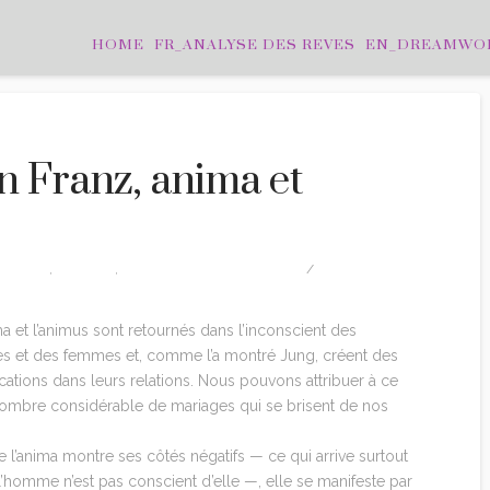
HOME
FR_ANALYSE DES REVES
EN_DREAMWO
n Franz, anima et
TATIONS
,
EDITION
,
MARIE-LOUISE VON FRANZ
ma et l’animus sont retournés dans l’inconscient des
 et des femmes et, comme l’a montré Jung, créent des
ations dans leurs relations. Nous pouvons attribuer à ce
 nombre considérable de mariages qui se brisent de nos
 l’anima montre ses côtés négatifs — ce qui arrive surtout
’homme n’est pas conscient d’elle —, elle se manifeste par