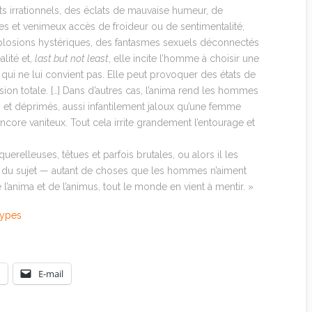
ts irrationnels, des éclats de mauvaise humeur, de
s et venimeux accès de froideur ou de sentimentalité,
plosions hystériques, des fantasmes sexuels déconnectés
alité et,
last but not least
, elle incite l’homme à choisir une
ui ne lui convient pas. Elle peut provoquer des états de
ion totale. […] Dans d’autres cas, l’anima rend les hommes
fs et déprimés, aussi infantilement jaloux qu’une femme
 encore vaniteux. Tout cela irrite grandement l’entourage et
relleuses, têtues et parfois brutales, ou alors il les
té du sujet — autant de choses que les hommes n’aiment
l’anima et de l’animus, tout le monde en vient à mentir. »
types
E-mail