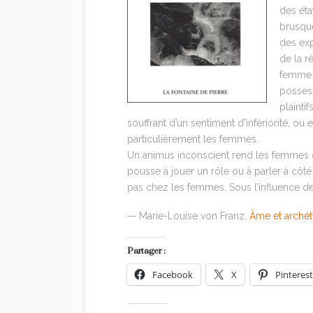
des éta
brusque
des ex
de la ré
femme q
possess
plainti
souffrant d’un sentiment d’infériorité, ou
particulièrement les femmes.
Un animus inconscient rend les femmes que
pousse à jouer un rôle ou à parler à cô
pas chez les femmes. Sous l’influence de 
— Marie-Louise von Franz,
Âme et arché
Partager :
Facebook
X
Pinterest