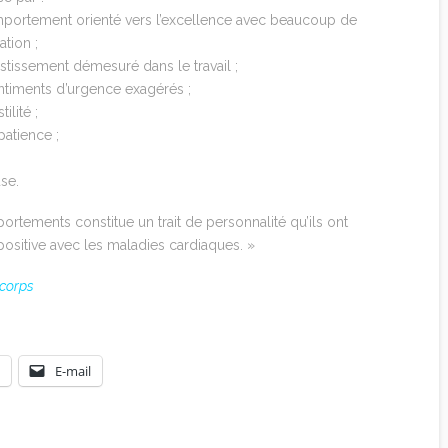
portement orienté vers l’excellence avec beaucoup de
tion ;
estissement démesuré dans le travail ;
ntiments d’urgence exagérés ;
tilité ;
patience ;
se.
rtements constitue un trait de personnalité qu’ils ont
positive avec les maladies cardiaques. »
 corps
E-mail