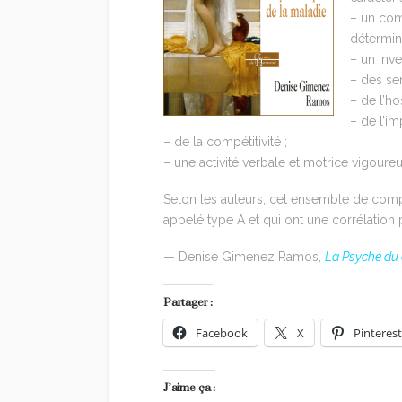
– un com
détermina
– un inv
– des se
– de l’hos
– de l’im
– de la compétitivité ;
– une activité verbale et motrice vigoureu
Selon les auteurs, cet ensemble de compo
appelé type A et qui ont une corrélation 
— Denise Gimenez Ramos,
La Psyché du
Partager :
Facebook
X
Pinterest
J’aime ça :