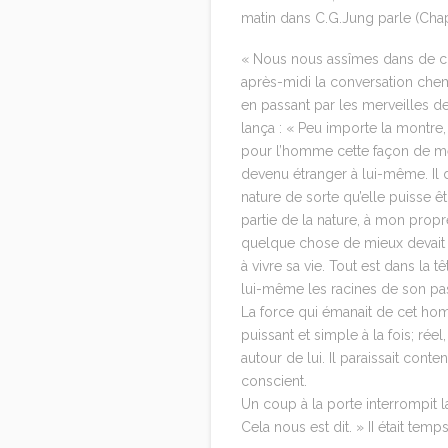
matin dans C.G.Jung parle (Chap
« Nous nous assîmes dans de con
après-midi la conversation chem
en passant par les merveilles d
lança : « Peu importe la montre,
pour l’homme cette façon de men
devenu étranger à lui-même. Il 
nature de sorte qu’elle puisse ê
partie de la nature, à mon pro
quelque chose de mieux devait a
à vivre sa vie. Tout est dans l
lui-même les racines de son pass
La force qui émanait de cet hom
puissant et simple à la fois; réel
autour de lui. Il paraissait conten
conscient.
Un coup à la porte interrompit la
Cela nous est dit. » II était temps