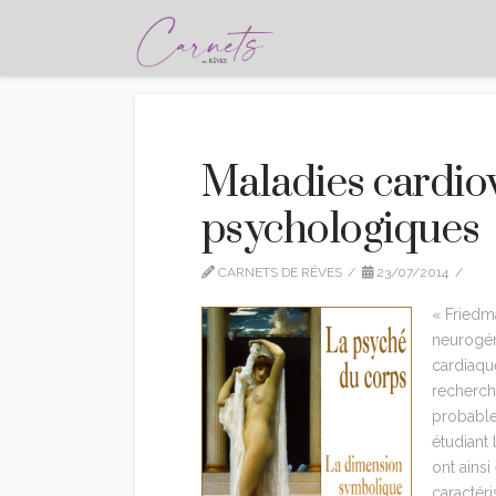
Maladies cardiov
psychologiques
CARNETS DE RÊVES
23/07/2014
ED
« Friedma
neurogén
cardiaqu
recherch
probablem
étudiant 
ont ains
caractéri