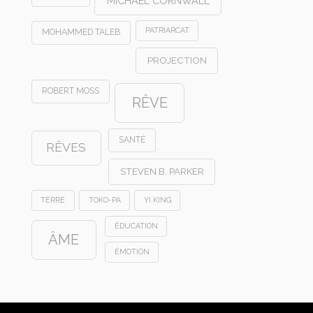
MICHAEL CORNWALL
PATRIARCAT
MOHAMMED TALEB
PROJECTION
ROBERT MOSS
RÊVE
SANTÉ
RÊVES
STEVEN B. PARKER
TERRE
TOKO-PA
YI KING
ÉDUCATION
ÂME
ÉMOTION