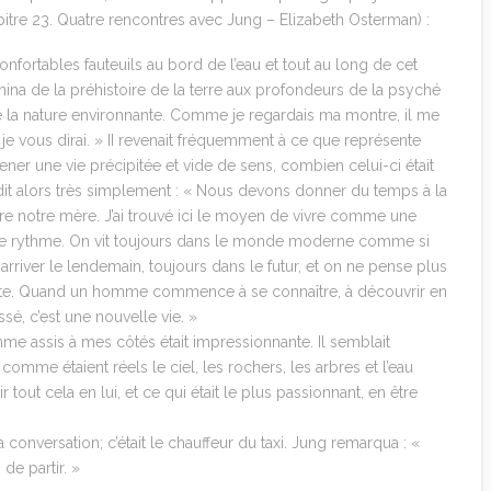
itre 23. Quatre rencontres avec Jung – Elizabeth Osterman) :
fortables fauteuils au bord de l’eau et tout au long de cet
ina de la préhistoire de la terre aux profondeurs de la psyché
e la nature environnante. Comme je regardais ma montre, il me
 je vous dirai. » II revenait fréquemment à ce que représente
er une vie précipitée et vide de sens, combien celui-ci était
dit alors très simplement : « Nous devons donner du temps à la
tre notre mère. J’ai trouvé ici le moyen de vivre comme une
pre rythme. On vit toujours dans le monde moderne comme si
rriver le lendemain, toujours dans le futur, et on ne pense plus
a tête. Quand un homme commence à se connaître, à découvrir en
é, c’est une nouvelle vie. »
me assis à mes côtés était impressionnante. Il semblait
, comme étaient réels le ciel, les rochers, les arbres et l’eau
ir tout cela en lui, et ce qui était le plus passionnant, en être
 conversation; c’était le chauffeur du taxi. Jung remarqua : «
 de partir. »