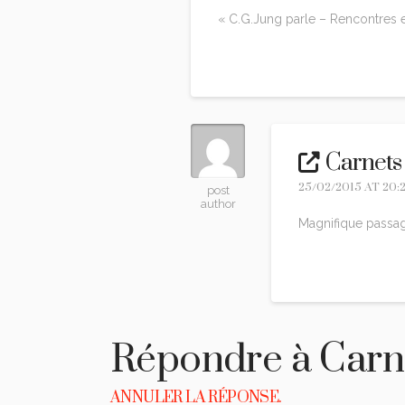
« C.G.Jung parle – Rencontres e
Reply
Carnets
25/02/2015 AT 20:
post
author
Magnifique passag
Reply
Répondre à
Carn
ANNULER LA RÉPONSE.