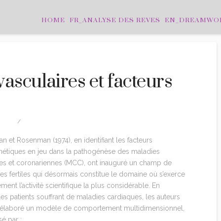
HOME
FR_ANALYSE DES REVES
EN_DREAMWO
asculaires et facteurs
ITION
LEAVE A COMMENT
n et Rosenman (1974), en identifiant les facteurs
étiques en jeu dans la pathogénèse des maladies
es et coronariennes (MCC), ont inauguré un champ de
es fertiles qui désormais constitue le domaine où s’exerce
ent l’activité scientifique la plus considérable. En
les patients souffrant de maladies cardiaques, les auteurs
i élaboré un modèle de comportement multidimensionnel,
sé par :