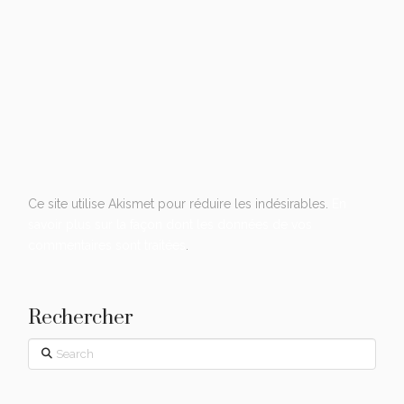
Ce site utilise Akismet pour réduire les indésirables.
En
savoir plus sur la façon dont les données de vos
commentaires sont traitées
.
Rechercher
Search