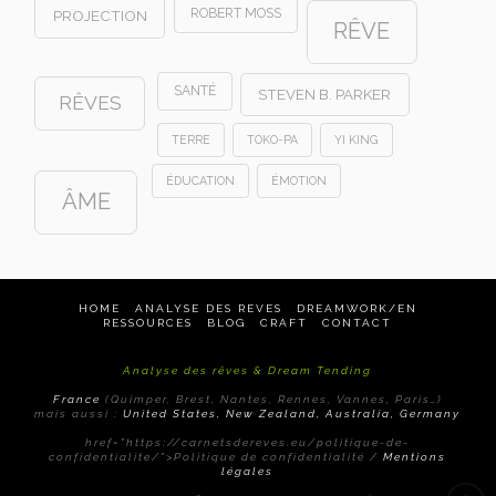
ROBERT MOSS
PROJECTION
RÊVE
SANTÉ
STEVEN B. PARKER
RÊVES
TERRE
TOKO-PA
YI KING
ÉDUCATION
ÉMOTION
ÂME
HOME
ANALYSE DES REVES
DREAMWORK/EN
RESSOURCES
BLOG
CRAFT
CONTACT
Analyse des rêves & Dream Tending
France
(Quimper, Brest, Nantes, Rennes, Vannes, Paris…)
mais aussi :
United States, New Zealand, Australia, Germany
href="https://carnetsdereves.eu/politique-de-
confidentialite/">Politique de confidentialité /
Mentions
légales