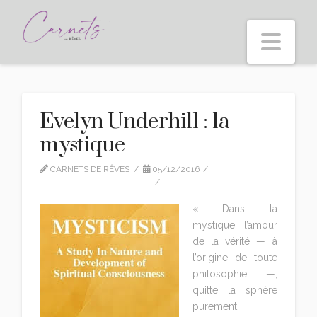
Nav
Evelyn Underhill : la
mystique
CARNETS DE RÊVES
05/12/2016
CITATIONS
,
TRADUCTION
LEAVE A COMMENT
« Dans la
mystique, l’amour
de la vérité — à
l’origine de toute
philosophie —,
quitte la sphère
purement