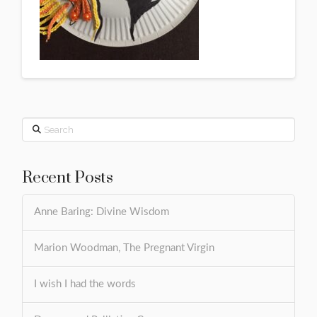
Search
Recent Posts
Anne Baring: Divine Wisdom
Marion Woodman, The Pregnant Virgin
I wish I had the words