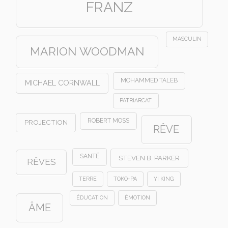
FRANZ
MASCULIN
MARION WOODMAN
MOHAMMED TALEB
MICHAEL CORNWALL
PATRIARCAT
ROBERT MOSS
PROJECTION
RÊVE
SANTÉ
STEVEN B. PARKER
RÊVES
TERRE
TOKO-PA
YI KING
ÉDUCATION
ÉMOTION
ÂME