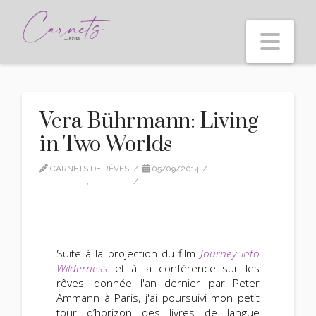
Nav
Vera Bührmann: Living
in Two Worlds
CARNETS DE RÊVES
05/09/2014
CITATIONS
,
EDITION
4 COMMENTS
Suite à la projection du film
Journey into
Wilderness
et à la conférence sur les
rêves, donnée l'an dernier par Peter
Ammann à Paris, j'ai poursuivi mon petit
tour d’horizon des livres de langue