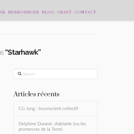
RK
RESSOURCES
BLOG
CRAFT
CONTACT
as
“Starhawk”
Search
Articles récents
CG Jung : Inconscient collectif
Delphine Durand : Adelaide (ou les
promesses de la Terre)