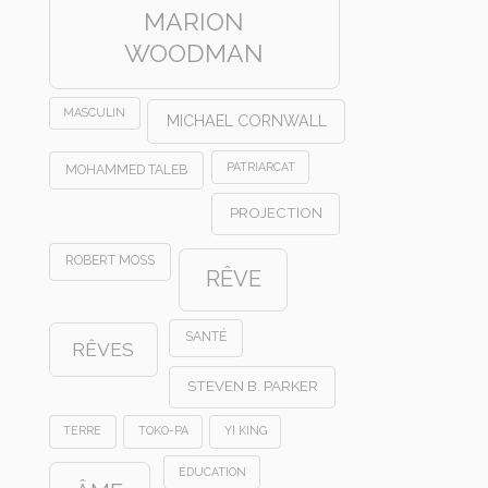
MARION
WOODMAN
MASCULIN
MICHAEL CORNWALL
PATRIARCAT
MOHAMMED TALEB
PROJECTION
ROBERT MOSS
RÊVE
SANTÉ
RÊVES
STEVEN B. PARKER
TERRE
TOKO-PA
YI KING
ÉDUCATION