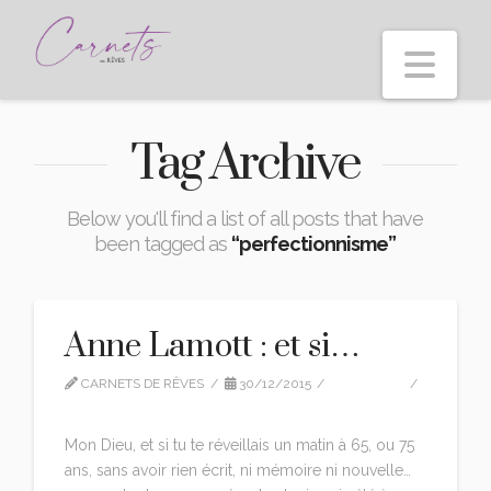
Nav
Tag Archive
Below you'll find a list of all posts that have
been tagged as
“perfectionnisme”
Anne Lamott : et si…
CARNETS DE RÊVES
30/12/2015
CITATIONS
LEAVE A COMMENT
Mon Dieu, et si tu te réveillais un matin à 65, ou 75
ans, sans avoir rien écrit, ni mémoire ni nouvelle…