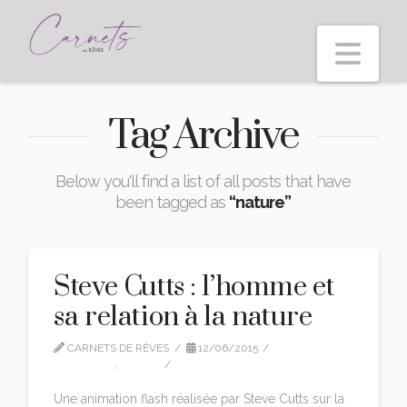
Nav
Tag Archive
Below you'll find a list of all posts that have
been tagged as
“nature”
Steve Cutts : l’homme et
sa relation à la nature
CARNETS DE RÊVES
12/06/2015
CITATIONS
,
VIDEO
2 COMMENTS
Une animation flash réalisée par Steve Cutts sur la