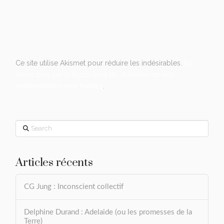
Ce site utilise Akismet pour réduire les indésirables.
En
savoir plus sur la façon dont les données de vos
commentaires sont traitées
.
Search
Articles récents
CG Jung : Inconscient collectif
Delphine Durand : Adelaide (ou les promesses de la
Terre)