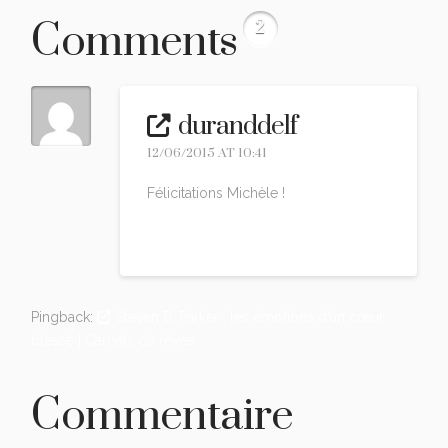
Comments
2
duranddelf
12/06/2015 AT 10:41
Félicitations Michèle !
Reply
Pingback:
Steven B. Parker : les émotions d’un cœur
blessé | Carnets de rêves
Commentaire