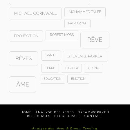
MOHAMMED TALEB
MICHAEL CORNWALL
PATRIARCAT
ROBERT MOSS
PROJECTION
RÊVE
SANTÉ
STEVEN B. PARKER
RÊVES
TERRE
TOKO-PA
YI KING
ÉDUCATION
ÉMOTION
ÂME
HOME
ANALYSE DES REVES
DREAMWORK/EN
RESSOURCES
BLOG
CRAFT
CONTACT
Analyse des rêves & Dream Tending