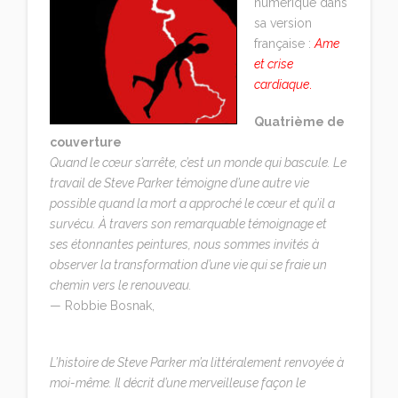
numérique dans
sa version
française :
Ame
et crise
cardiaque
.
Quatrième de
couverture
Quand le cœur s’arrête, c’est un monde qui bascule. Le
travail de Steve Parker témoigne d’une autre vie
possible quand la mort a approché le cœur et qu’il a
survécu. À travers son remarquable témoignage et
ses étonnantes peintures, nous sommes invités à
observer la transformation d’une vie qui se fraie un
chemin vers le renouveau.
— Robbie Bosnak,
Traks in the Wilderness of
Dreams
L’histoire de Steve Parker m’a littéralement renvoyée à
moi-même. Il décrit d’une merveilleuse façon le