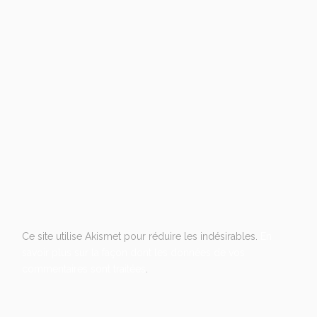
Ce site utilise Akismet pour réduire les indésirables.
En
savoir plus sur la façon dont les données de vos
commentaires sont traitées
.