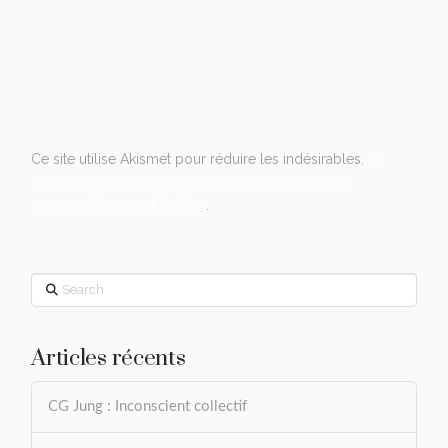
Ce site utilise Akismet pour réduire les indésirables.
En
savoir plus sur la façon dont les données de vos
commentaires sont traitées
.
Search
Articles récents
CG Jung : Inconscient collectif