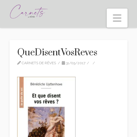
Nav
QueDisentVosReves
CARNETS DE RÊVES
31/05/2017
LEAVE A COMMENT