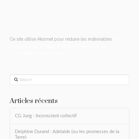
Ce site utilise Akismet pour réduire les indésirables.
En
savoir plus sur la façon dont les données de vos
commentaires sont traitées
.
Search
Articles récents
CG Jung : Inconscient collectif
Delphine Durand : Adelaide (ou les promesses de la
Terre)