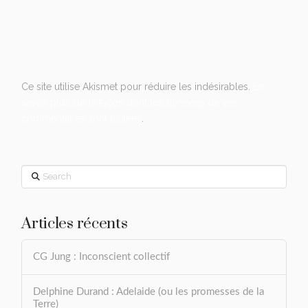
Ce site utilise Akismet pour réduire les indésirables.
En
savoir plus sur la façon dont les données de vos
commentaires sont traitées
.
Search
Articles récents
CG Jung : Inconscient collectif
Delphine Durand : Adelaide (ou les promesses de la
Terre)