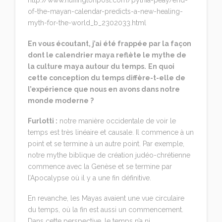
http://www.huffingtonpost.com/pythia-peay/end-
of-the-mayan-calendar-predicts-a-new-healing-
myth-for-the-world_b_2302033.html
En vous écoutant, j’ai été frappée par la façon
dont le calendrier maya reflète le mythe de
la culture maya autour du temps.
En quoi
cette conception du temps diffère-t-elle de
l’expérience que nous en avons dans notre
monde moderne ?
Furlotti :
notre manière occidentale de voir le
temps est très linéaire et causale. Il commence à un
point et se termine à un autre point. Par exemple,
notre mythe biblique de création judéo-chrétienne
commence avec la Genèse et se termine par
l’Apocalypse où il y a une fin définitive.
En revanche, les Mayas avaient une vue circulaire
du temps, où la fin est aussi un commencement.
Dans cette perspective, le temps n’a ni