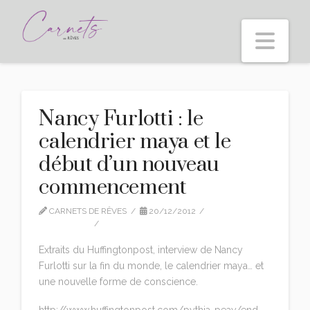
Nav
Nancy Furlotti : le
calendrier maya et le
début d’un nouveau
commencement
CARNETS DE RÊVES
20/12/2012
INTERVIEW
LEAVE A COMMENT
Extraits du Huffingtonpost, interview de Nancy
Furlotti sur la fin du monde, le calendrier maya… et
une nouvelle forme de conscience.