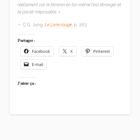
réellement car le féminin en toi-même t’est étranger et
te paraît méprisable. »
— C.G. Jung,
Le Livre rouge
, p. 263
Partager :
Facebook
X
Pinterest
E-mail
J’aime ça :