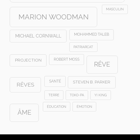
MASCULIN
MARION WOODMAN
MOHAMMED TALEB
MICHAEL CORNWALL
PATRIARCAT
ROBERT MOSS
PROJECTION
RÊVE
SANTÉ
STEVEN B. PARKER
RÊVES
TERRE
TOKO-PA
YI KING
ÉDUCATION
ÉMOTION
ÂME