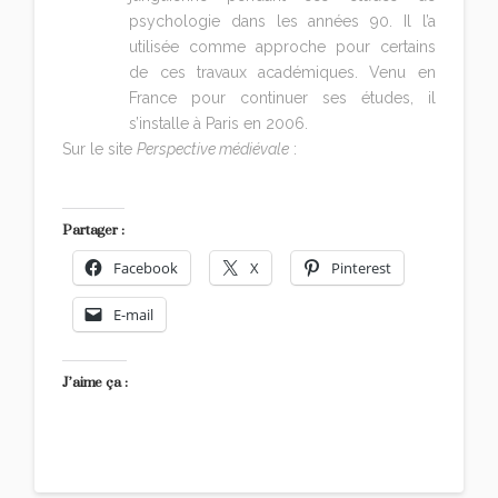
psychologie dans les années 90. Il l’a
utilisée comme approche pour certains
de ces travaux académiques. Venu en
France pour continuer ses études, il
s’installe à Paris en 2006.
Sur le site
Perspective médiévale
:
Une lecture
junguienne de la littérature médiévale
Partager :
Facebook
X
Pinterest
E-mail
J’aime ça :