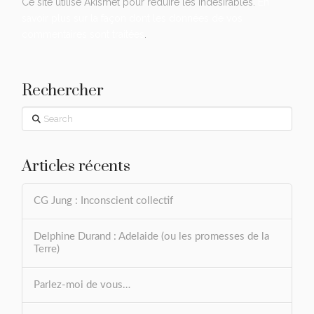
Ce site utilise Akismet pour réduire les indésirables.
En
savoir plus sur la façon dont les données de vos
commentaires sont traitées
.
Rechercher
Search
Articles récents
CG Jung : Inconscient collectif
Delphine Durand : Adelaide (ou les promesses de la
Terre)
Parlez-moi de vous…