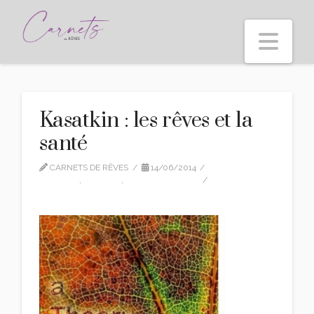
Nav
Kasatkin : les rêves et la
santé
CARNETS DE RÊVES
14/06/2014
ARTICLE
,
EDITION
,
RÊVES ET SANTÉ
LEAVE A COMMENT