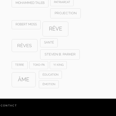
PATRIARCAT
MOHAMMED TALEB
PROJECTION
ROBERT MOSS
RÊVE
SANTÉ
RÊVES
STEVEN B. PARKER
TERRE
TOKO-PA
YI KING
ÉDUCATION
ÂME
ÉMOTION
CONTACT