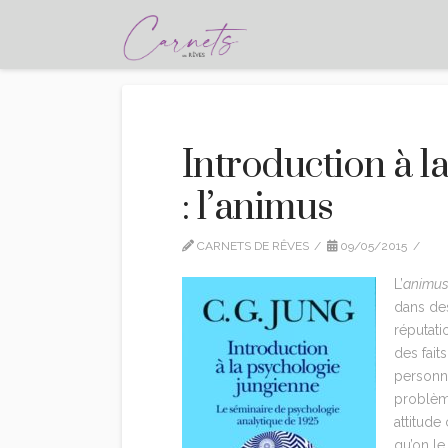
Introduction à l
: l’animus
CARNETS DE RÊVES
09/05/2015
C
L’
animu
dans des
réputati
des fait
personn
problème
attitude
qu’on l