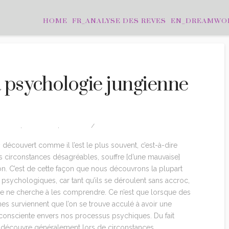
HOME
FR_ANALYSE DES REVES
EN_DREAMWO
a psychologie jungienne
G JUNG
,
CITATIONS
,
EDITION
LEAVE A COMMENT
s
découvert comme il l’est le plus souvent, c’est-à-dire
 circonstances désagréables, souffre [d’une mauvaise]
on. C’est de cette façon que nous découvrons la plupart
s psychologiques, car tant qu’ils se déroulent sans accroc,
e ne cherche à les comprendre. Ce n’est que lorsque des
s surviennent que l’on se trouve acculé à avoir une
 consciente envers nos processus psychiques. Du fait
e découvre généralement lors de circonstances