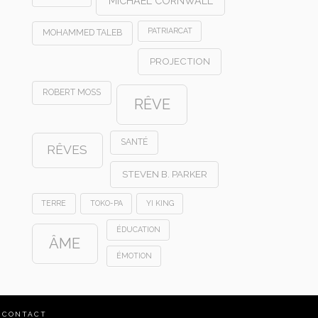
MICHAEL CORNWALL
PATRIARCAT
MOHAMMED TALEB
PROJECTION
ROBERT MOSS
RÊVE
SANTÉ
RÊVES
STEVEN B. PARKER
TERRE
TOKO-PA
YI KING
ÉDUCATION
ÂME
ÉMOTION
CONTACT