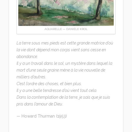
AQUARELLE — DANIÈLE KROL
La terre sous mes pieds est cette grande matrice d’où
la vie dont dépend mon corps vient sans cesse en
abondance.
Il y a un travail dans le sol, un mystère dans lequel la
mort d’une seule graine mène à la vie nouvelle de
milliers d’autres.
C’est l’ordre des choses, et bien plus.
Il y a une belle tendresse d’où vient tout cela.
Dans la contemplation de la terre, je sais que je suis
pris dans l’amour de Dieu.
— Howard Thurman (1953)