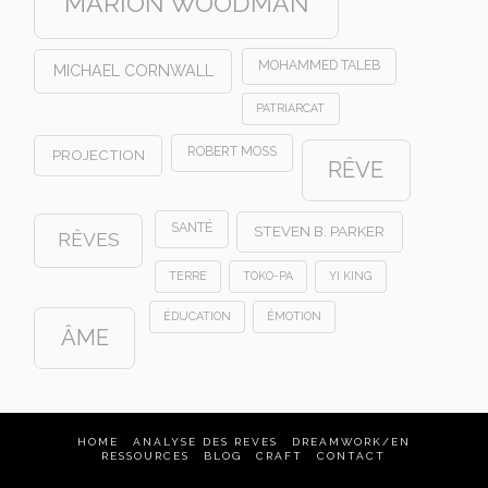
MARION WOODMAN
MOHAMMED TALEB
MICHAEL CORNWALL
PATRIARCAT
ROBERT MOSS
PROJECTION
RÊVE
SANTÉ
STEVEN B. PARKER
RÊVES
TERRE
TOKO-PA
YI KING
ÉDUCATION
ÉMOTION
ÂME
HOME
ANALYSE DES REVES
DREAMWORK/EN
RESSOURCES
BLOG
CRAFT
CONTACT