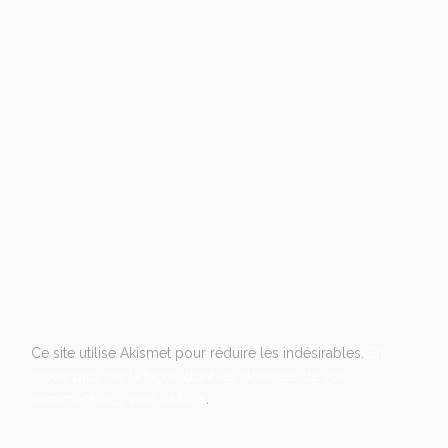
Ce site utilise Akismet pour réduire les indésirables.
En
savoir plus sur la façon dont les données de vos
commentaires sont traitées
.