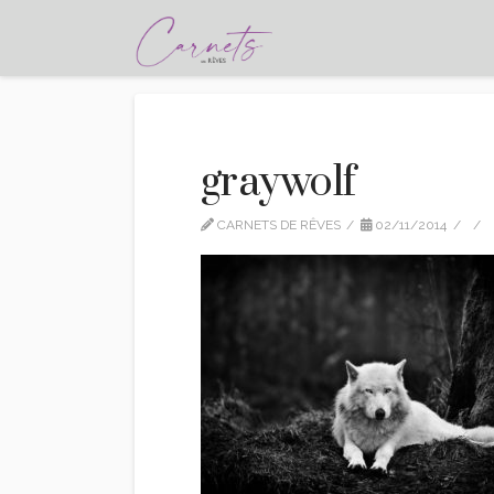
graywolf
CARNETS DE RÊVES
02/11/2014