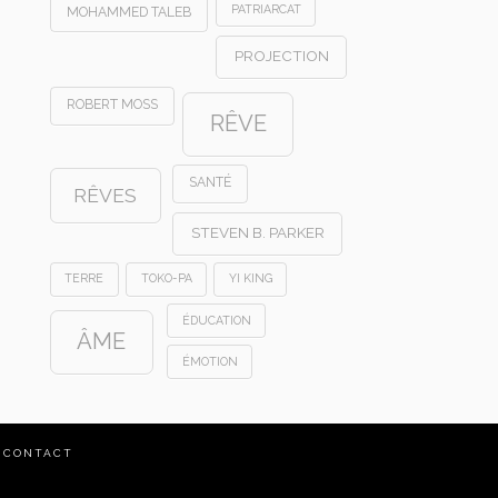
PATRIARCAT
MOHAMMED TALEB
PROJECTION
ROBERT MOSS
RÊVE
SANTÉ
RÊVES
STEVEN B. PARKER
TERRE
TOKO-PA
YI KING
ÉDUCATION
ÂME
ÉMOTION
CONTACT