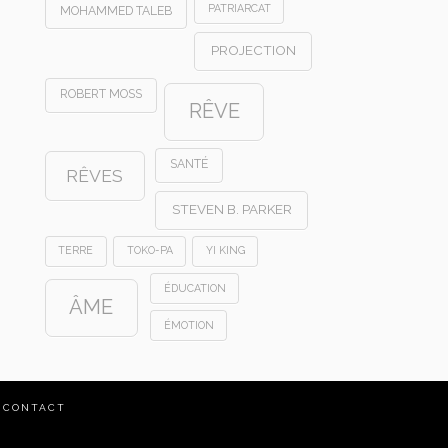
PATRIARCAT
MOHAMMED TALEB
PROJECTION
ROBERT MOSS
RÊVE
SANTÉ
RÊVES
STEVEN B. PARKER
TERRE
TOKO-PA
YI KING
ÉDUCATION
ÂME
ÉMOTION
CONTACT