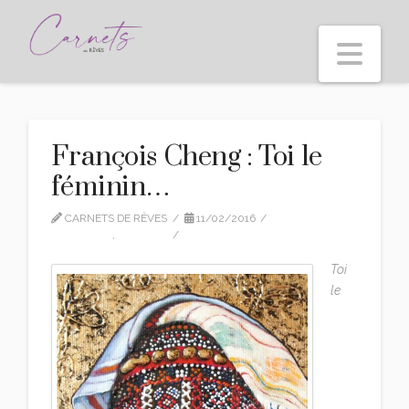
Nav
François Cheng : Toi le
féminin…
CARNETS DE RÊVES
11/02/2016
CITATIONS
,
EDITION
LEAVE A COMMENT
Toi
le