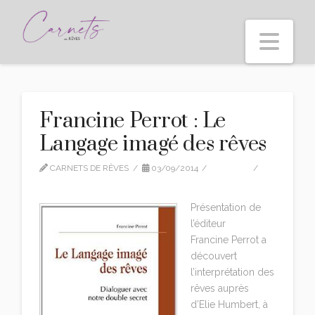
Nav
Francine Perrot : Le
Langage imagé des rêves
CARNETS DE RÊVES
03/09/2014
EDITION
LEAVE A COMMENT
Présentation de
l’éditeur
Francine Perrot a
découvert
l’interprétation des
rêves auprès
d’Elie Humbert, à