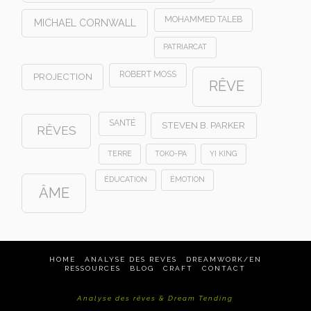
MOHAMMED TALEB
MICHAEL CORNWALL
PATRIARCAT
ROBERT MOSS
PROJECTION
RÊVE
SANTÉ
STEVEN B. PARKER
RÊVES
TERRE
TOKO-PA
YI KING
ÉDUCATION
ÉMOTION
ÂME
HOME
ANALYSE DES REVES
DREAMWORK/EN
RESSOURCES
BLOG
CRAFT
CONTACT
Analyse des rêves & Dream Tending