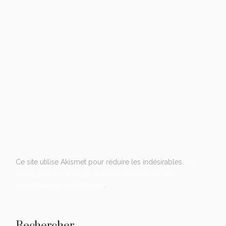
Ce site utilise Akismet pour réduire les indésirables.
En
savoir plus sur la façon dont les données de vos
commentaires sont traitées
.
Rechercher