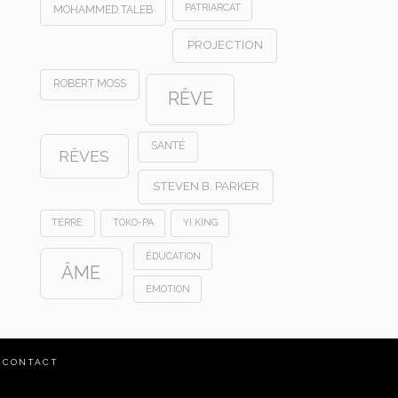
PATRIARCAT
MOHAMMED TALEB
PROJECTION
ROBERT MOSS
RÊVE
SANTÉ
RÊVES
STEVEN B. PARKER
TERRE
TOKO-PA
YI KING
ÉDUCATION
ÂME
ÉMOTION
CONTACT