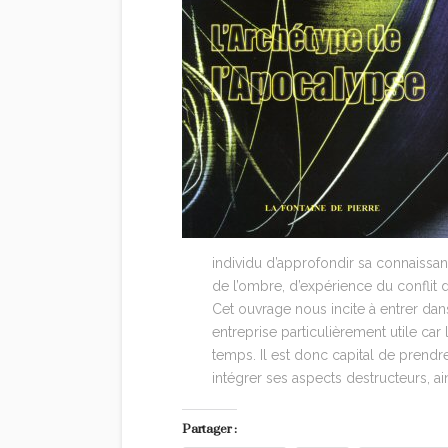
individu d’approfondir sa connaissan
de l’ombre, d’expérience du conflit d
Cet ouvrage nous incite à entrer dans
entreprise particulièrement utile car
temps. Il est donc capital de pren
intégrer ses aspects destructeurs, a
Partager :