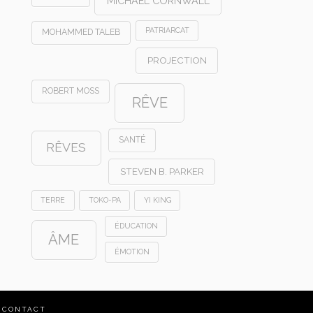
MICHAEL CORNWALL
PATRIARCAT
MOHAMMED TALEB
PROJECTION
ROBERT MOSS
RÊVE
SANTÉ
RÊVES
STEVEN B. PARKER
TERRE
TOKO-PA
YI KING
ÉDUCATION
ÂME
ÉMOTION
CONTACT