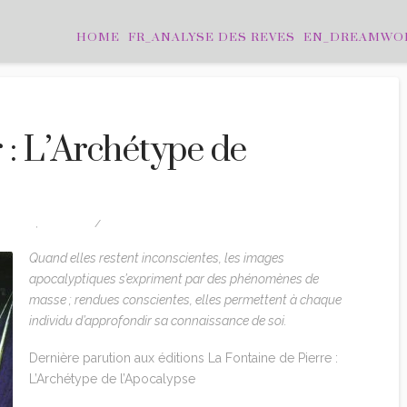
HOME
FR_ANALYSE DES REVES
EN_DREAMWO
: L’Archétype de
G JUNG
,
EDITION
LEAVE A COMMENT
Quand elles restent inconscientes, les images
apocalyptiques s’expriment par des phénomènes de
masse ; rendues conscientes, elles permettent à chaque
individu d’approfondir sa connaissance de soi.
Dernière parution aux éditions La Fontaine de Pierre :
L’Archétype de l’Apocalypse