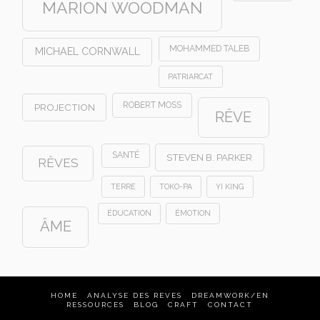
MARION WOODMAN
MOHAMMED TALEB
MICHAEL CORNWALL
PATRIARCAT
ROBERT MOSS
PROJECTION
RÊVE
SANTÉ
STEVEN B. PARKER
RÊVES
TERRE
TOKO-PA
YI KING
ÉDUCATION
ÉMOTION
ÂME
HOME
ANALYSE DES REVES
DREAMWORK/EN
RESSOURCES
BLOG
CRAFT
CONTACT