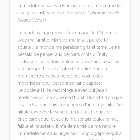
immédiatement à San Francisco et de m’en remettre
aux spécialistes en cardiologie du
California Pacific
Medical Center
.
Le lendemain, je prenais l’avion pour la Californie
avec ma famille. Marcher me faisait perdre le
souffle ; le monde me paraissait gris et terne. Je ne
cessais de penser aux derniers mots d’Emily
Dickinson : « Je dois rentrer, le brouillard s’épaissit.
» A l’aéroport, j’ai accepté de monter pour la
première fois dans l’une de ces voiturettes
motorisées pour personnes handicapées.
Le docteur H., le cardiologue avec qui j’avais
rendez-vous, m’a appelé à l’hôtel. Quand il a su que
j’avais déjà pris trois comprimés d’un dérivé nitré (le
nitrate oxygène le sang et réduit les risques de
crise cardiaque) et que je me sentais toujours mal,
faible et nauséeux, il m’a demandé de me rendre
immédiatement aux urgences. L’angiographie qu’il a