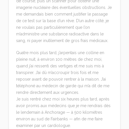
de course, puis un scanner pour obtenir une
imagerie nucléaire des éventuelles obstructions. Je
me demandais bien comment justifier le passage
de ce test sur la base d’un rêve. D’un autre côté, je
ne voulais pas particulièrement que l’on
m’administre une substance radioactive dans le
sang, ni payer inutilement de gros frais médicaux.
Quatre mois plus tard, j’arpentais une colline en
pleine nuit, à environ 100 mètres de chez moi,
quand j’ai ressenti des vertiges et me suis mis à
transpirer. J’ai dû m’accroupir trois fois et me
reposer avant de pouvoir rentrer à la maison. J’ai
téléphoné au médecin de garde qui m’a dit de me
rendre directement aux urgences.
Je suis rentré chez moi six heures plus tard, après
avoir promis aux médecins que je me rendrais dès
le lendemain à Anchorage — à 500 kilomètres
environ au sud de Fairbanks — afin de me faire
examiner par un cardiologue.