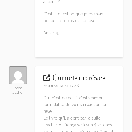
anéanti ?
C’est la question que je me suis
posée à propos de ce rêve.
Amezeg
Reply
Carnets de rêves
26/01/2015 AT 17:35
post
author
Oui, n’est-ce pas ? c’est vraiment
formidable de voir sa réaction au
réveil.
Le livre qu’il a écrit par la suite
(traduction française à venir), et dans
lequel il évoque la réalité de l’âme et