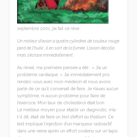
septembre 2001, j’ai fait ce rêve :
Un moteur d’avion à quatre cylindres de couleur rouge
perd de l’huile ; il en sort de la fumée. L’avion décolle,
mais s’écrase immédiatement.
Au réveil, ma première pensée a été : « J’ai un
problème cardiaque. » J’ai immédiatement pris
rendez-vous avec mon médecin et nous avons
parlé de ce qu’il convenait de faire. Je n’avais aucun
symptôme, ni aucun problème pour faire de
l’exercice. Mon taux de cholestérol était bon.
Le meilleur moyen pour établir un diagnostic, m’a-
t-il dit, était de faire un
test d’effort au thallium
. Ce
test implique l’injection d’un marqueur radioactif
dans une veine après un effort soutenu sur un tapis