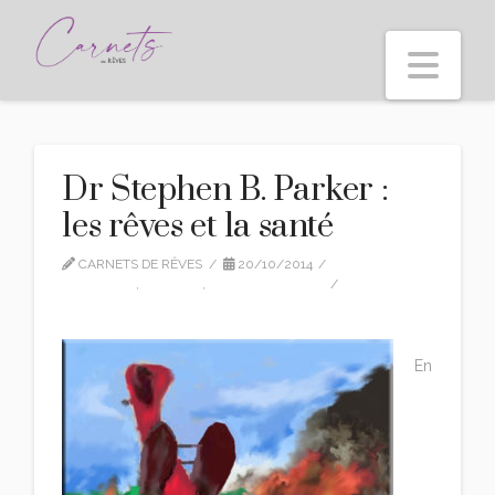
Nav
Dr Stephen B. Parker :
les rêves et la santé
CARNETS DE RÊVES
20/10/2014
CITATIONS
,
EDITION
,
RÊVES ET SANTÉ
5 COMMENTS
En