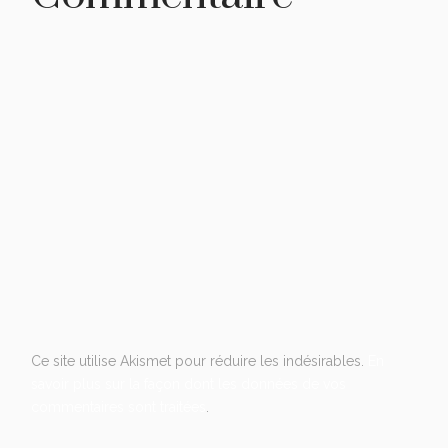
Ce site utilise Akismet pour réduire les indésirables.
En
savoir plus sur la façon dont les données de vos
commentaires sont traitées
.