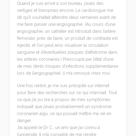
Quand je suis arrivé à son bureau, j’avais des
vertiges et transpirais encore. Le cardiologue me
dit qu’il souhaitait attendre deux semaines avant de
me faire passer une angiographie. (Au cours d’une
angiographie, un cathéter est introduit dans l’artère
fémorale, près de l’aine, un produit de contraste est
injecté, et l’on peut ainsi visualiser la circulation
sanguine et d’éventuelles plaques d’athérome dans
les artères coronaires.) Préoccupé par l’état d’une
de mes dents (risques d’infections supplémentaires
lors de l’angiographie), il m’a renvoyé chez moi.
Une fois rentré, je me suis précipité sur internet
pour faire des recherches sur ce qui m’arrivait. Tout
ce que j’ai pu lire à propos de mes symptômes
indiquait que j’avais probablement un syndrome
coronarien aigu, ce qui pouvait mettre ma vie en
danger.
J’ai appelé le Dr C., un ami que j’ai connu à
l’université. Il m’a conseillé de me rendre