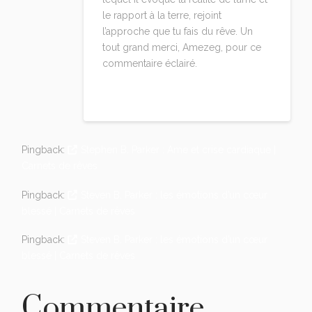
le rapport à la terre, rejoint
l’approche que tu fais du rêve. Un
tout grand merci, Amezeg, pour ce
commentaire éclairé.
Reply
Pingback:
Stephen B. Parker : Ame et crise cardiaque |
Carnets de rêves
Pingback:
Steven B. Parker : les émotions d’un cœur
blessé | Carnets de rêves
Pingback:
Steven B. Parker : les émotions d’un cœur
blessé | Carnets de rêves
Commentaire